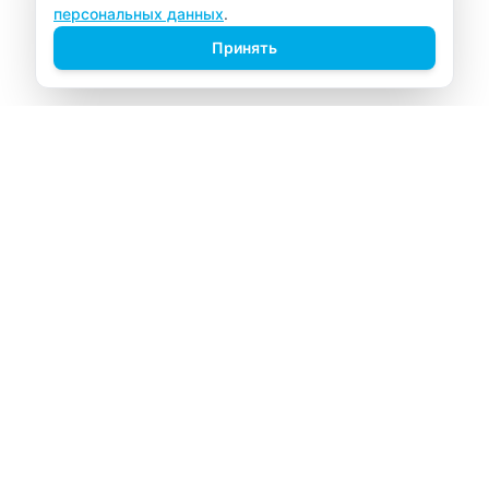
персональных данных
.
Принять
ВИТАЛАБ
Медицинский центр в Северске
Навигация
Главная
Прайс-лист
Врачи
Акции
О компании