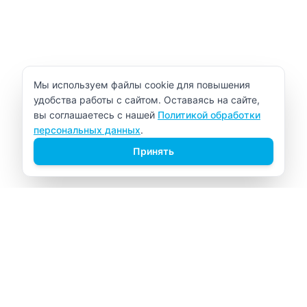
Уведомление об использовании cookie
Мы используем файлы cookie для повышения
удобства работы с сайтом. Оставаясь на сайте,
вы соглашаетесь с нашей
Политикой обработки
персональных данных
.
Принять
ВИТАЛАБ
Медицинский центр в Северске
Навигация