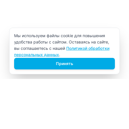
Уведомление об использовании cookie
Мы используем файлы cookie для повышения
удобства работы с сайтом. Оставаясь на сайте,
вы соглашаетесь с нашей
Политикой обработки
персональных данных
.
Принять
ВИТАЛАБ
Медицинский центр в Северске
Навигация