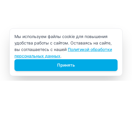
Уведомление об использовании cookie
Мы используем файлы cookie для повышения
удобства работы с сайтом. Оставаясь на сайте,
вы соглашаетесь с нашей
Политикой обработки
персональных данных
.
Принять
ВИТАЛАБ
Медицинский центр в Северске
Навигация