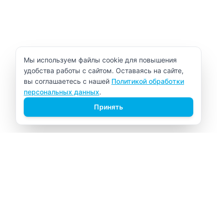
Уведомление об использовании cookie
Мы используем файлы cookie для повышения
удобства работы с сайтом. Оставаясь на сайте,
вы соглашаетесь с нашей
Политикой обработки
персональных данных
.
Принять
ВИТАЛАБ
Медицинский центр в Северске
Навигация