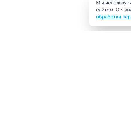
Уведомление о
Мы используем
сайтом. Остав
обработки пе
ВИТАЛАБ
Медицинский центр в Северске