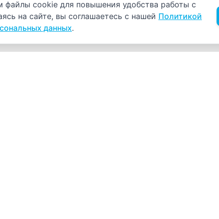
б использовании cookie
 файлы cookie для повышения удобства работы с
аясь на сайте, вы соглашаетесь с нашей
Политикой
рсональных данных
.
Навигация
К
Главная
К
С
Прайс-лист
+
Врачи
Пн
Акции
О компании
Как нас найти