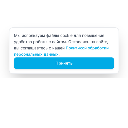
Уведомление об использовании cookie
Мы используем файлы cookie для повышения
удобства работы с сайтом. Оставаясь на сайте,
вы соглашаетесь с нашей
Политикой обработки
персональных данных
.
Принять
ВИТАЛАБ
Медицинский центр в Северске
Навигация