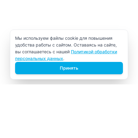
Уведомление об использовании cookie
Мы используем файлы cookie для повышения
удобства работы с сайтом. Оставаясь на сайте,
вы соглашаетесь с нашей
Политикой обработки
персональных данных
.
Принять
ВИТАЛАБ
Медицинский центр в Северске
Навигация