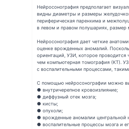
Нейросонография предполагает визуал
видны диаметры и размеры желудочков 
периферическая паренхима и межполуш
в левом и правом полушариях, размер 
Нейросонография дает четкие анатоми
оценке врожденных аномалий. Посколь
ориентаций, УЗИ, которое проводится 
чем компьютерная томография (КТ). У
с воспалительными процессами, такими
С помощью нейросонографии можно вы
● внутричерепное кровоизлияние;
● диффузный отек мозга;
● кисты;
● опухоли;
● врожденные аномалии центральной 
● воспалительные процессы мозга и ег