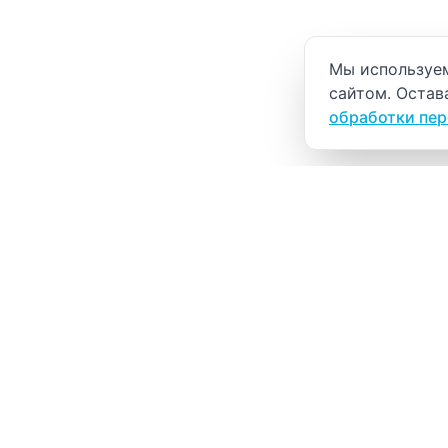
Уведомление о
Мы используем
сайтом. Остав
обработки пе
ВИТАЛАБ
Медицинский центр в Северске