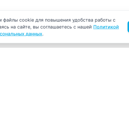
б использовании cookie
 файлы cookie для повышения удобства работы с
аясь на сайте, вы соглашаетесь с нашей
Политикой
рсональных данных
.
Навигация
К
Главная
К
С
Прайс-лист
+
Врачи
Пн
Акции
О компании