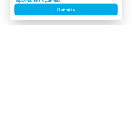
персональных данных
.
Принять
ВИТАЛАБ
Медицинский центр в Северске
Навигация
Главная
Прайс-лист
Врачи
Акции
О компании