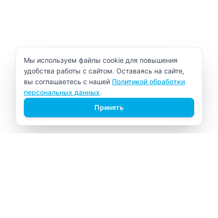
Уведомление об использовании cookie
Мы используем файлы cookie для повышения
удобства работы с сайтом. Оставаясь на сайте,
вы соглашаетесь с нашей
Политикой обработки
персональных данных
.
Принять
ВИТАЛАБ
Медицинский центр в Северске
Навигация