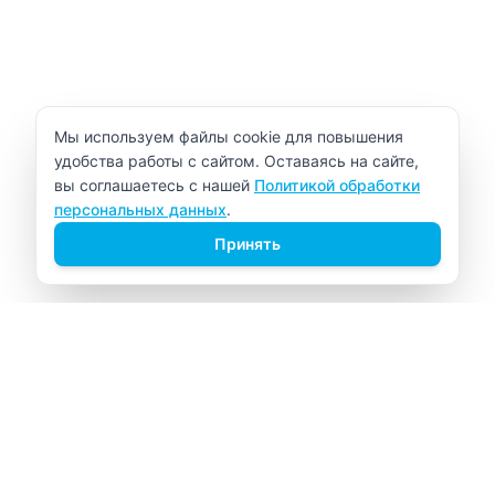
Уведомление об использовании cookie
Мы используем файлы cookie для повышения
удобства работы с сайтом. Оставаясь на сайте,
вы соглашаетесь с нашей
Политикой обработки
персональных данных
.
Принять
ВИТАЛАБ
Медицинский центр в Северске
Навигация