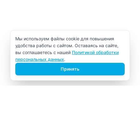
Уведомление об использовании cookie
Мы используем файлы cookie для повышения
удобства работы с сайтом. Оставаясь на сайте,
вы соглашаетесь с нашей
Политикой обработки
персональных данных
.
Принять
ВИТАЛАБ
Медицинский центр в Северске
Навигация