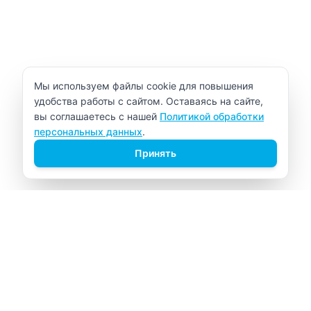
Уведомление об использовании cookie
Мы используем файлы cookie для повышения
удобства работы с сайтом. Оставаясь на сайте,
вы соглашаетесь с нашей
Политикой обработки
персональных данных
.
Принять
ВИТАЛАБ
Медицинский центр в Северске
Навигация