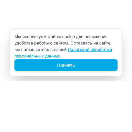
Уведомление об использовании cookie
Мы используем файлы cookie для повышения
удобства работы с сайтом. Оставаясь на сайте,
вы соглашаетесь с нашей
Политикой обработки
персональных данных
.
Принять
ВИТАЛАБ
Медицинский центр в Северске
Навигация