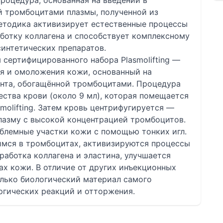
роцедура, основанная на введении в
 тромбоцитами плазмы, полученной из
методика активизирует естественные процессы
ботку коллагена и способствует комплексному
интетических препаратов.
сертифицированного набора Plasmolifting —
я и омоложения кожи, основанный на
нта, обогащённой тромбоцитами. Процедура
ества крови (около 9 мл), которая помещается
molifting. Затем кровь центрифугируется —
лазму с высокой концентрацией тромбоцитов.
облемные участки кожи с помощью тонких игл.
мся в тромбоцитах, активизируются процессы
работка коллагена и эластина, улучшается
х кожи. В отличие от других инъекционных
олько биологический материал самого
ргических реакций и отторжения.