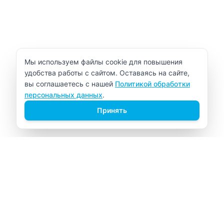
Уведомление об использовании cookie
Мы используем файлы cookie для повышения
удобства работы с сайтом. Оставаясь на сайте,
вы соглашаетесь с нашей
Политикой обработки
персональных данных
.
Принять
ВИТАЛАБ
Медицинский центр в Северске
Навигация