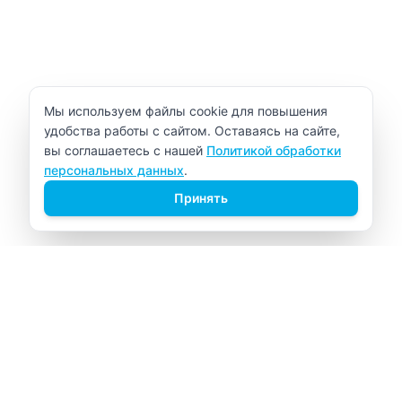
Уведомление об использовании cookie
Мы используем файлы cookie для повышения
удобства работы с сайтом. Оставаясь на сайте,
вы соглашаетесь с нашей
Политикой обработки
персональных данных
.
Принять
ВИТАЛАБ
Медицинский центр в Северске
Навигация