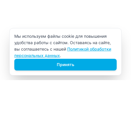
Уведомление об использовании cookie
Мы используем файлы cookie для повышения
удобства работы с сайтом. Оставаясь на сайте,
вы соглашаетесь с нашей
Политикой обработки
персональных данных
.
Принять
ВИТАЛАБ
Медицинский центр в Северске
Навигация