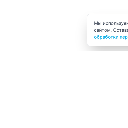
Уведомление о
Мы используем
сайтом. Остав
обработки пе
ВИТАЛАБ
Медицинский центр в Северске