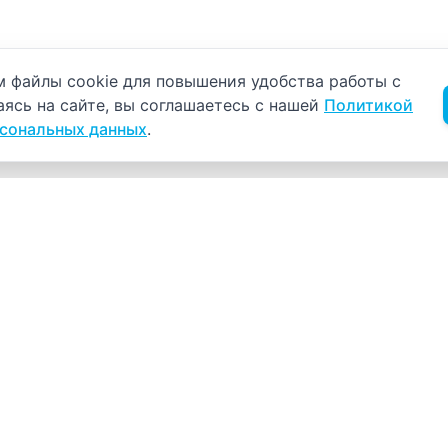
б использовании cookie
 файлы cookie для повышения удобства работы с
аясь на сайте, вы соглашаетесь с нашей
Политикой
рсональных данных
.
Навигация
К
Главная
К
С
Прайс-лист
+
Врачи
Пн
Акции
О компании