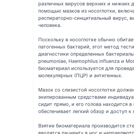
различных вирусов верхних и нижних 
помощью мазков из носоглотки, включа
респираторно-синцитиальный вирус, в
человека.
Поскольку в носоглотке обычно обитае
патогенных бактерий, этот метод тест
диагностики определенных бактериальн
pneumoniae, Haemophilus influenza и Mor
биоматериал используется для провед
молекулярных (ПЦР) и антигенных.
Мазок со слизистой носоглотки долже
экипированным средствами индивидуа
сидит прямо, и его голова находится 
обеспечивает легкий обзор и доступ к 
Взятие биоматериала производится ст
вводятся пациенту в нос и направляютс