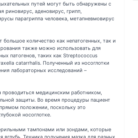
дыхательных путей могут быть обнаружены с
я риновирус, аденовирус, грипп,
ирусы парагриппа человека, метапневмовирус
т большое количество как непатогенных, так и
ирования также можно использовать для
ых патогенов, таких как Streptococcus
axella catarrhalis. Полученный из носоглотки
ения лабораторных исследований –
н проводиться медицинским работником,
льной защиты. Во время процедуры пациент
в прямом положении, поскольку это
глубокой носоглотке.
ерильными тампонами или зондами, которые
я вглубь. Техника получения мазка для разных