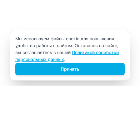
Уведомление об использовании cookie
Мы используем файлы cookie для повышения
удобства работы с сайтом. Оставаясь на сайте,
вы соглашаетесь с нашей
Политикой обработки
персональных данных
.
Принять
ВИТАЛАБ
Медицинский центр в Северске
Навигация