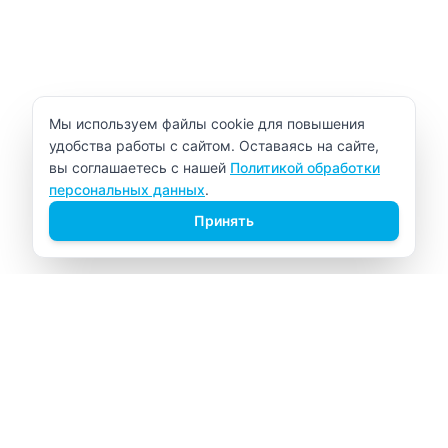
Уведомление об использовании cookie
Мы используем файлы cookie для повышения
удобства работы с сайтом. Оставаясь на сайте,
вы соглашаетесь с нашей
Политикой обработки
персональных данных
.
Принять
ВИТАЛАБ
Медицинский центр в Северске
Навигация