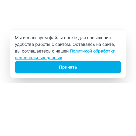
Уведомление об использовании cookie
Мы используем файлы cookie для повышения
удобства работы с сайтом. Оставаясь на сайте,
вы соглашаетесь с нашей
Политикой обработки
персональных данных
.
Принять
ВИТАЛАБ
Медицинский центр в Северске
Навигация