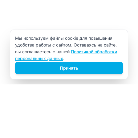
Уведомление об использовании cookie
Мы используем файлы cookie для повышения
удобства работы с сайтом. Оставаясь на сайте,
вы соглашаетесь с нашей
Политикой обработки
персональных данных
.
Принять
ВИТАЛАБ
Медицинский центр в Северске
Навигация