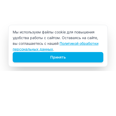
Уведомление об использовании cookie
Мы используем файлы cookie для повышения
удобства работы с сайтом. Оставаясь на сайте,
вы соглашаетесь с нашей
Политикой обработки
персональных данных
.
Принять
ВИТАЛАБ
Медицинский центр в Северске
Навигация