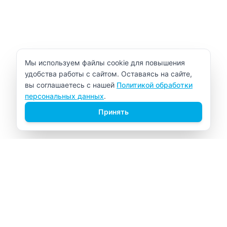
Уведомление об использовании cookie
Мы используем файлы cookie для повышения
удобства работы с сайтом. Оставаясь на сайте,
вы соглашаетесь с нашей
Политикой обработки
персональных данных
.
Принять
ВИТАЛАБ
Медицинский центр в Северске
Навигация