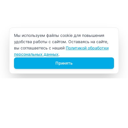
Уведомление об использовании cookie
Мы используем файлы cookie для повышения
удобства работы с сайтом. Оставаясь на сайте,
вы соглашаетесь с нашей
Политикой обработки
персональных данных
.
Принять
ВИТАЛАБ
Медицинский центр в Северске
Навигация