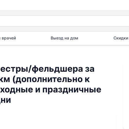
 врачей
Выезд на дом
Скидки 
сестры/фельдшера за
км (дополнительно к
ыходные и праздничные
дни