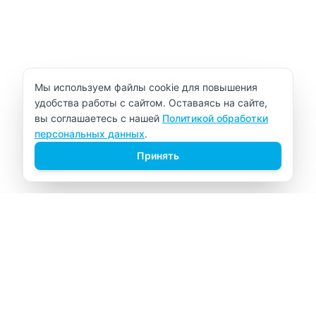
Уведомление об использовании cookie
Мы используем файлы cookie для повышения
удобства работы с сайтом. Оставаясь на сайте,
вы соглашаетесь с нашей
Политикой обработки
персональных данных
.
Принять
ВИТАЛАБ
Медицинский центр в Северске
Навигация