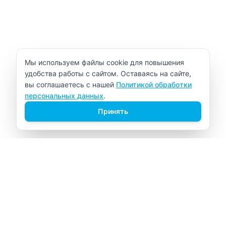
Уведомление об использовании cookie
Мы используем файлы cookie для повышения
удобства работы с сайтом. Оставаясь на сайте,
вы соглашаетесь с нашей
Политикой обработки
персональных данных
.
Принять
ВИТАЛАБ
Медицинский центр в Северске
Навигация