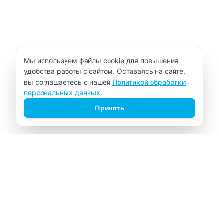
Уведомление об использовании cookie
Мы используем файлы cookie для повышения
удобства работы с сайтом. Оставаясь на сайте,
вы соглашаетесь с нашей
Политикой обработки
персональных данных
.
Принять
ВИТАЛАБ
Медицинский центр в Северске
Навигация