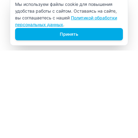
Уведомление об использовании cookie
Мы используем файлы cookie для повышения
удобства работы с сайтом. Оставаясь на сайте,
вы соглашаетесь с нашей
Политикой обработки
персональных данных
.
Принять
ВИТАЛАБ
Медицинский центр в Северске
Навигация
Главная
Прайс-лист
Врачи
Акции