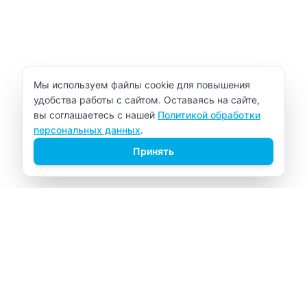
Уведомление об использовании cookie
Мы используем файлы cookie для повышения
удобства работы с сайтом. Оставаясь на сайте,
вы соглашаетесь с нашей
Политикой обработки
персональных данных
.
Принять
ВИТАЛАБ
Медицинский центр в Северске
Навигация