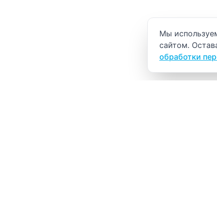
Уведомление о
Мы используем
сайтом. Остав
обработки пе
ВИТАЛАБ
Медицинский центр в Северске