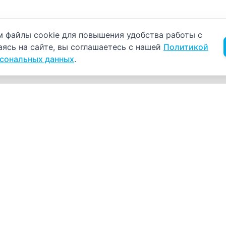
б использовании cookie
 файлы cookie для повышения удобства работы с
аясь на сайте, вы соглашаетесь с нашей
Политикой
рсональных данных
.
Навигация
К
Главная
К
С
Прайс-лист
+
Врачи
Пн
Акции
О компании