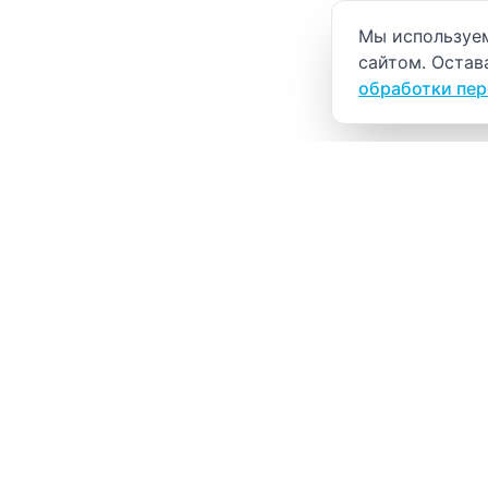
Уведомление о
Мы используем
сайтом. Остав
обработки пе
ВИТАЛАБ
Медицинский центр в Северске