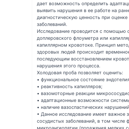
дает возможность определить адапта
выявить нарушения в ее работе на ран
диагностическую ценность при оценке
заболеваний.
Исследование проводится с помощью с
доплеровского флоуметра или капилля
капиллярном кровотоке. Принцип метод
здоровых людей происходит временное
последующим восстановлением кровото
нарушения этого процесса.
Холодовая проба позволяет оценить:
• функциональное состояние эндотелия
• реактивность капилляров;
• вазомоторные реакции микрососудис
• адаптационные возможности систем
• наличие вазоспастических нарушений
• Данное исследование имеет важное 
сосудистых заболеваний, в том числе 
микроангиопатии (поражения мелких со