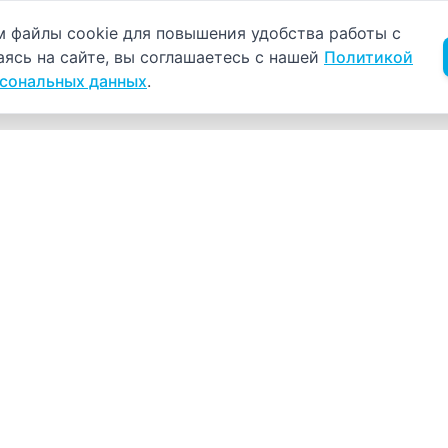
б использовании cookie
 файлы cookie для повышения удобства работы с
аясь на сайте, вы соглашаетесь с нашей
Политикой
рсональных данных
.
Навигация
К
Главная
К
С
Прайс-лист
+
Врачи
Пн
Акции
О компании
Как нас найти