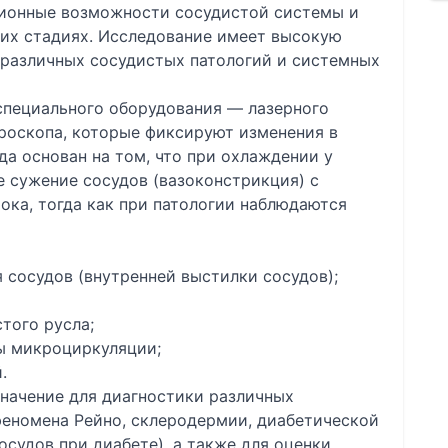
ционные возможности сосудистой системы и
них стадиях. Исследование имеет высокую
 различных сосудистых патологий и системных
пециального оборудования — лазерного
роскопа, которые фиксируют изменения в
а основан на том, что при охлаждении у
 сужение сосудов (вазоконстрикция) с
ка, тогда как при патологии наблюдаются
 сосудов (внутренней выстилки сосудов);
того русла;
ы микроциркуляции;
.
значение для диагностики различных
феномена Рейно, склеродермии, диабетической
судов при диабете), а также для оценки