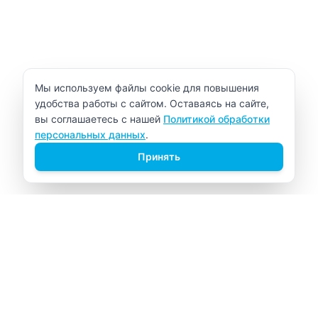
Уведомление об использовании cookie
Мы используем файлы cookie для повышения
удобства работы с сайтом. Оставаясь на сайте,
вы соглашаетесь с нашей
Политикой обработки
персональных данных
.
Принять
ВИТАЛАБ
Медицинский центр в Северске
Навигация