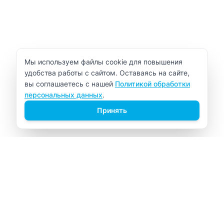
Уведомление об использовании cookie
Мы используем файлы cookie для повышения
удобства работы с сайтом. Оставаясь на сайте,
вы соглашаетесь с нашей
Политикой обработки
персональных данных
.
Принять
ВИТАЛАБ
Медицинский центр в Северске
Навигация