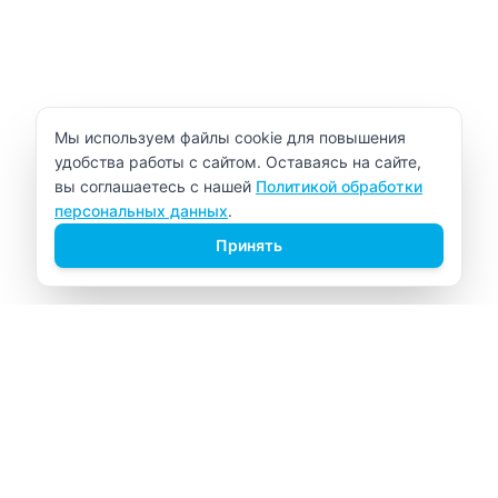
Уведомление об использовании cookie
Мы используем файлы cookie для повышения
удобства работы с сайтом. Оставаясь на сайте,
вы соглашаетесь с нашей
Политикой обработки
персональных данных
.
Принять
ВИТАЛАБ
Медицинский центр в Северске
Навигация