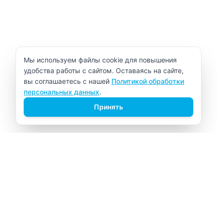
Уведомление об использовании cookie
Мы используем файлы cookie для повышения
удобства работы с сайтом. Оставаясь на сайте,
вы соглашаетесь с нашей
Политикой обработки
персональных данных
.
Принять
ВИТАЛАБ
Медицинский центр в Северске
Навигация