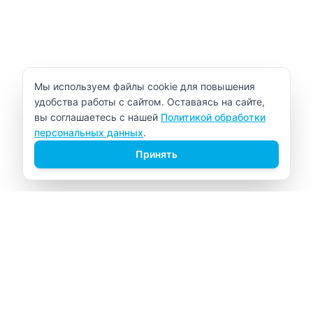
Уведомление об использовании cookie
Мы используем файлы cookie для повышения
удобства работы с сайтом. Оставаясь на сайте,
вы соглашаетесь с нашей
Политикой обработки
персональных данных
.
Принять
ВИТАЛАБ
Медицинский центр в Северске
Навигация