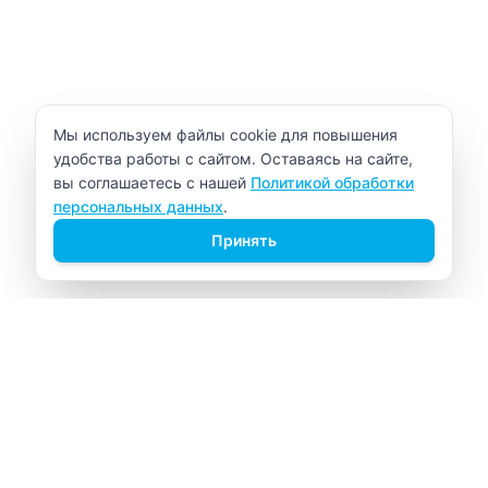
Уведомление об использовании cookie
Мы используем файлы cookie для повышения
удобства работы с сайтом. Оставаясь на сайте,
вы соглашаетесь с нашей
Политикой обработки
персональных данных
.
Принять
ВИТАЛАБ
Медицинский центр в Северске
Навигация