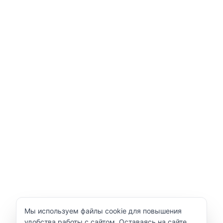
Уведомление об использовании cookie
Мы используем файлы cookie для повышения
удобства работы с сайтом. Оставаясь на сайте,