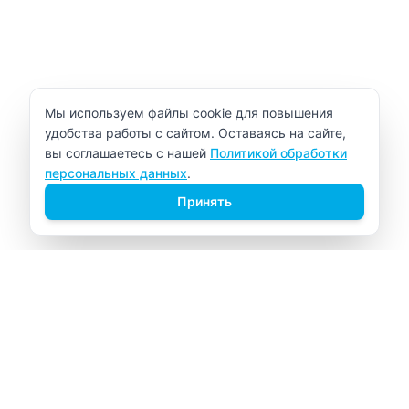
Уведомление об использовании cookie
Мы используем файлы cookie для повышения
удобства работы с сайтом. Оставаясь на сайте,
вы соглашаетесь с нашей
Политикой обработки
персональных данных
.
Принять
ВИТАЛАБ
Медицинский центр в Северске
Навигация