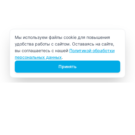
Уведомление об использовании cookie
Мы используем файлы cookie для повышения
удобства работы с сайтом. Оставаясь на сайте,
вы соглашаетесь с нашей
Политикой обработки
персональных данных
.
Принять
ВИТАЛАБ
Медицинский центр в Северске
Навигация