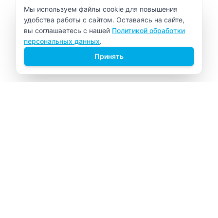
Уведомление об использовании cookie
Мы используем файлы cookie для повышения
удобства работы с сайтом. Оставаясь на сайте,
вы соглашаетесь с нашей
Политикой обработки
персональных данных
.
Принять
ВИТАЛАБ
Медицинский центр в Северске
Навигация
Главная
Прайс-лист
Врачи