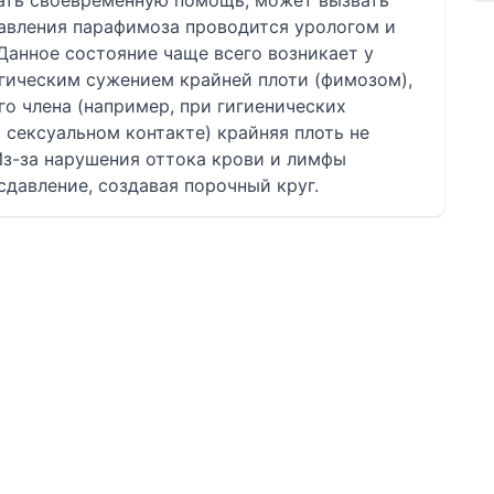
зать своевременную помощь, может вызвать
авления парафимоза проводится урологом и
Данное состояние чаще всего возникает у
гическим сужением крайней плоти (фимозом),
го члена (например, при гигиенических
сексуальном контакте) крайняя плоть не
Из-за нарушения оттока крови и лимфы
сдавление, создавая порочный круг.