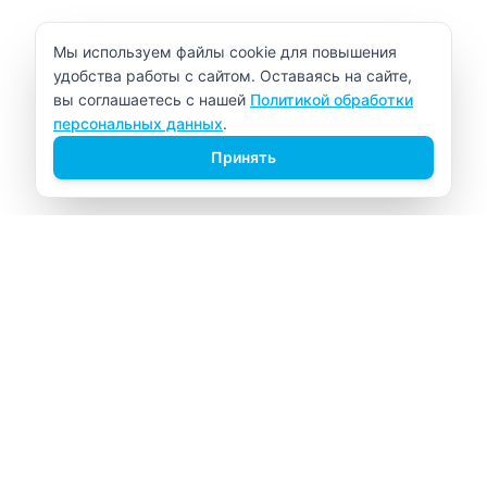
Уведомление об использовании cookie
Мы используем файлы cookie для повышения
удобства работы с сайтом. Оставаясь на сайте,
вы соглашаетесь с нашей
Политикой обработки
персональных данных
.
Принять
ВИТАЛАБ
Медицинский центр в Северске
Навигация
Главная
Прайс-лист
Врачи