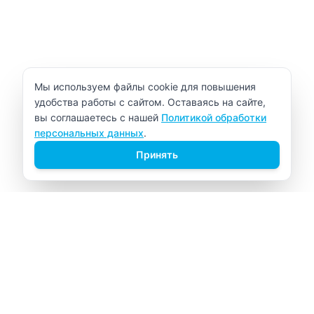
Уведомление об использовании cookie
Мы используем файлы cookie для повышения
удобства работы с сайтом. Оставаясь на сайте,
вы соглашаетесь с нашей
Политикой обработки
персональных данных
.
Принять
ВИТАЛАБ
Медицинский центр в Северске
Навигация