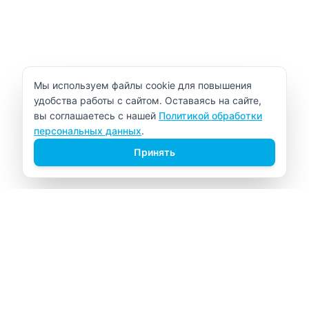
Уведомление об использовании cookie
Мы используем файлы cookie для повышения
удобства работы с сайтом. Оставаясь на сайте,
вы соглашаетесь с нашей
Политикой обработки
персональных данных
.
Принять
ВИТАЛАБ
Медицинский центр в Северске
Навигация