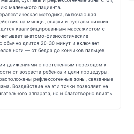
 мышцы, суставы и рефлексогенные зоны стоп,
тию маленького пациента.
терапевтическая методика, включающая
ействия на мышцы, связки и суставы нижних
водится квалифицированным массажистом с
учитывает анатомо-физиологические
с обычно длится 20-30 минут и включает
елов ноги — от бедра до кончиков пальцев
ми движениями с постепенным переходом к
сти от возраста ребёнка и цели процедуры.
 расположены рефлексогенные зоны, связанные
зма. Воздействие на эти точки позволяет не
гательного аппарата, но и благотворно влиять